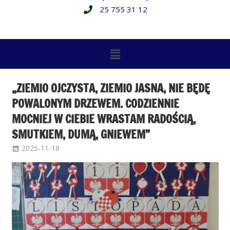
25 755 31 12
„ZIEMIO OJCZYSTA, ZIEMIO JASNA, NIE BĘDĘ
POWALONYM DRZEWEM. CODZIENNIE
MOCNIEJ W CIEBIE WRASTAM RADOŚCIĄ,
SMUTKIEM, DUMĄ, GNIEWEM”
2025-11-18
Administrator
Bez kategorii