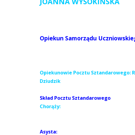
JOANNA WYSOKIŃSKA
Opiekun Samorządu Uczniowskieg
Opiekunowie Pocztu Sztandarowego: Re
Dziudzik
Skład Pocztu Sztandarowego
Chorąży:
Asysta: