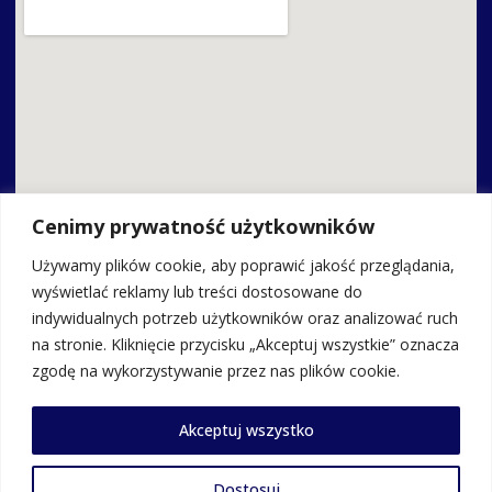
Cenimy prywatność użytkowników
Używamy plików cookie, aby poprawić jakość przeglądania,
wyświetlać reklamy lub treści dostosowane do
indywidualnych potrzeb użytkowników oraz analizować ruch
Kontakt
na stronie. Kliknięcie przycisku „Akceptuj wszystkie” oznacza
zgodę na wykorzystywanie przez nas plików cookie.
Zespół Szkolno-Przedszkolny w Adamowie
Akceptuj wszystko
ul. Szkolna 4a, 21-412 Adamów
tel. 25 755 31 12
Dostosuj