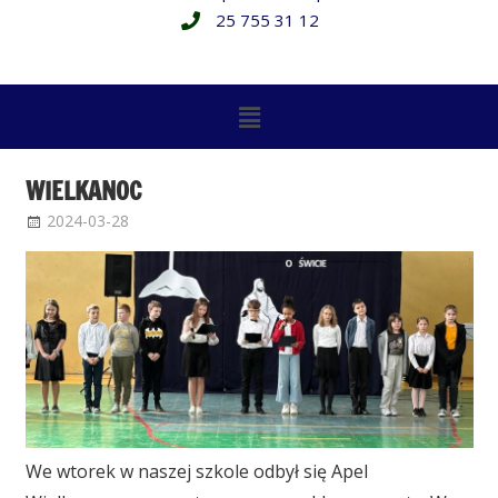
25 755 31 12
WIELKANOC
2024-03-28
Administrator
Bez kategorii
We wtorek w naszej szkole odbył się Apel