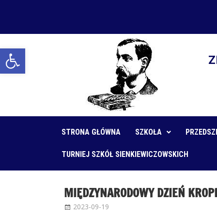
Open toolbar
Z
STRONA GŁÓWNA
SZKOŁA
PRZEDSZ
TURNIEJ SZKÓŁ SIENKIEWICZOWSKICH
MIĘDZYNARODOWY DZIEŃ KROP
2023-09-19
Administrator
Bez kategorii