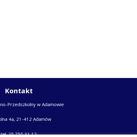
Kontakt
lno-Przedszkolny w Adamowie
kolna 4a, 21-412 Adamów
tel. 25 755 31 12