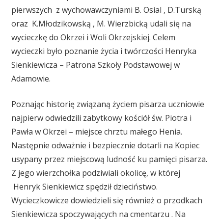
pierwszych z wychowawczyniami B. Osial , D.Turską
oraz K.Młodzikowską , M. Wierzbicką udali się na
wycieczkę do Okrzei i Woli Okrzejskiej. Celem
wycieczki było poznanie życia i twórczości Henryka
Sienkiewicza – Patrona Szkoły Podstawowej w
Adamowie.
Poznając historię związaną życiem pisarza uczniowie
najpierw odwiedzili zabytkowy kościół św. Piotra i
Pawła w Okrzei – miejsce chrztu małego Henia.
Następnie odważnie i bezpiecznie dotarli na Kopiec
usypany przez miejscową ludność ku pamięci pisarza.
Z jego wierzchołka podziwiali okolicę, w której
Henryk Sienkiewicz spędził dzieciństwo.
Wycieczkowicze dowiedzieli się również o przodkach
Sienkiewicza spoczywających na cmentarzu . Na