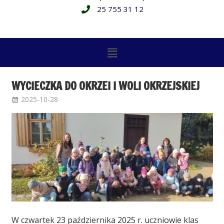
25 755 31 12
WYCIECZKA DO OKRZEI I WOLI OKRZEJSKIEJ
2025-10-28
Administrator
Bez kategorii
W czwartek 23 października 2025 r. uczniowie klas