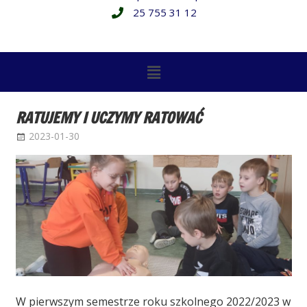
25 755 31 12
RATUJEMY I UCZYMY RATOWAĆ
2023-01-30
Administrator
Bez kategorii
W pierwszym semestrze roku szkolnego 2022/2023 w