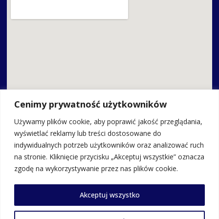
Cenimy prywatność użytkowników
Używamy plików cookie, aby poprawić jakość przeglądania,
wyświetlać reklamy lub treści dostosowane do
indywidualnych potrzeb użytkowników oraz analizować ruch
Kontakt
na stronie. Kliknięcie przycisku „Akceptuj wszystkie” oznacza
zgodę na wykorzystywanie przez nas plików cookie.
Zespół Szkolno-Przedszkolny w Adamowie
Akceptuj wszystko
ul. Szkolna 4a, 21-412 Adamów