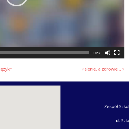
00:36
ęzyki”
Palenie, a zdrowie…
Zespół Szko
ul. Sz