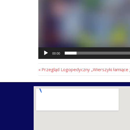
00:00
Przegląd Logopedyczny „Wierszyki łamiące J