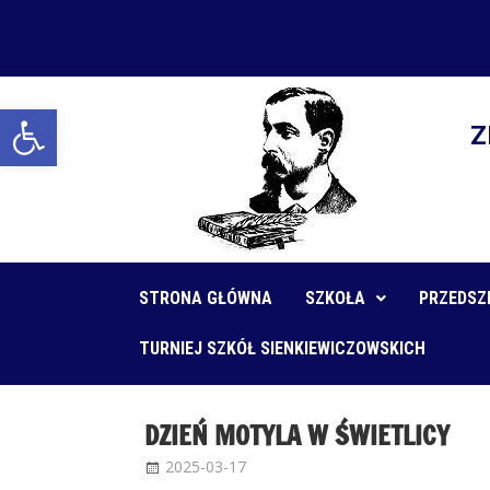
Open toolbar
Z
STRONA GŁÓWNA
SZKOŁA
PRZEDSZ
TURNIEJ SZKÓŁ SIENKIEWICZOWSKICH
DZIEŃ MOTYLA W ŚWIETLICY
2025-03-17
Administrator
Bez kategorii